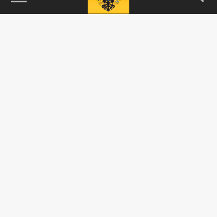
115093, г. Москва, переулок Партийный,
д.1, к.57, стр.3, эт.1, пом.I, ком.45