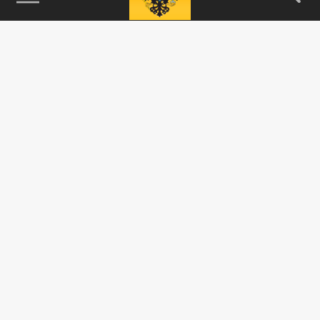
115093, г. Москва, переулок Партийный,
д.1, к.57, стр.3, эт.1, пом.I, ком.45