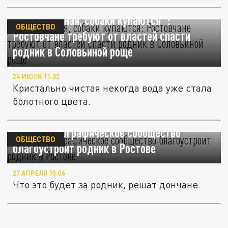
"Вода грязная, собаки купаются":
ОБЩЕСТВО
Ростовчане требуют от властей спасти
родник в Соловьиной роще
24 ИЮЛЯ 11:32
Кристально чистая некогда вода уже стала
болотного цвета.
Русское географическое сообщество
ОБЩЕСТВО
благоустроит родник в Ростове
27 АПРЕЛЯ 15:06
Что это будет за родник, решат дончане.