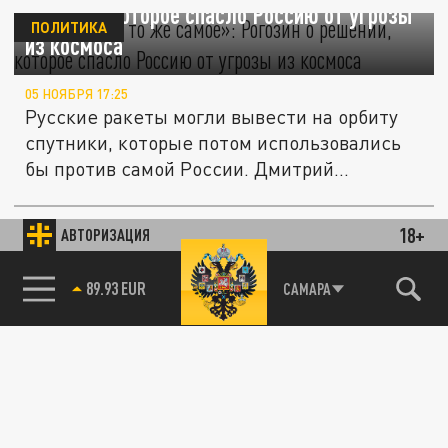
решении, которое спасло Россию от угрозы
ПОЛИТИКА
из космоса
05 НОЯБРЯ 17:25
Русские ракеты могли вывести на орбиту
спутники, которые потом использовались
бы против самой России. Дмитрий...
18+
АВТОРИЗАЦИЯ
НАУКА
85.64 BRENT
САМАРА
Жизнь на Марсе уже не миф? Учёные
сделали шокирующее открытие