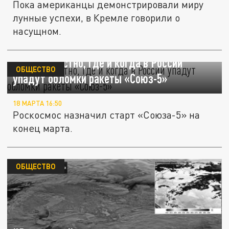
Пока американцы демонстрировали миру
лунные успехи, в Кремле говорили о
насущном.
Стало известно, где и когда в России
ОБЩЕСТВО
упадут обломки ракеты «Союз-5»
18 МАРТА 16:50
Роскосмос назначил старт «Союза-5» на
конец марта.
ОБЩЕСТВО