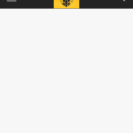
115093, г. Москва, переулок Партийный,
д.1, к.57, стр.3, эт.1, пом.I, ком.45