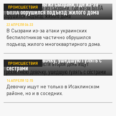
Появились кадры из Сызрани, где из-за
ПРОИСШЕСТВИЯ
БПЛА обрушился подъезд жилого дома
22 АПРЕЛЯ 06:33
В Сызрани из-за атаки украинских
беспилотников частично обрушился
подъезд жилого многоквартирного дома.
В Самарской области второй день ищут
трёхлетнюю девочку, ушедшую гулять с
ПРОИСШЕСТВИЯ
сёстрами
14 АПРЕЛЯ 12:15
Девочку ищут не только в Исаклинском
районе, но и в соседних.