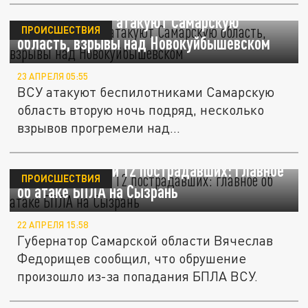
Shot: ВСУ снова атакуют Самарскую
ПРОИСШЕСТВИЯ
область, взрывы над Новокуйбышевском
23 АПРЕЛЯ 05:55
ВСУ атакуют беспилотниками Самарскую
область вторую ночь подряд, несколько
взрывов прогремели над...
Двое погибших и 12 пострадавших: главное
ПРОИСШЕСТВИЯ
об атаке БПЛА на Сызрань
22 АПРЕЛЯ 15:58
Губернатор Самарской области Вячеслав
Федорищев сообщил, что обрушение
произошло из-за попадания БПЛА ВСУ.