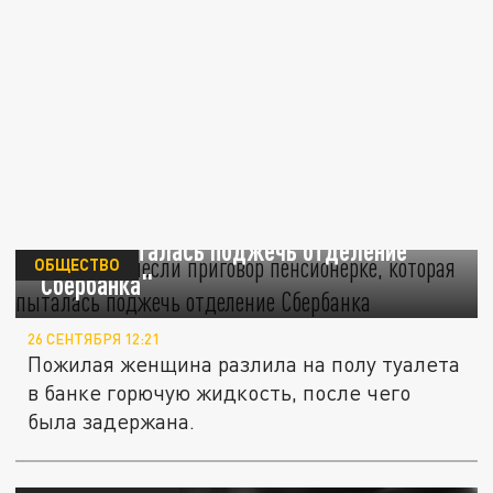
В Анапе вынесли приговор пенсионерке,
которая пыталась поджечь отделение
ОБЩЕСТВО
"Сбербанка"
26 СЕНТЯБРЯ 12:21
Пожилая женщина разлила на полу туалета
в банке горючую жидкость, после чего
была задержана.