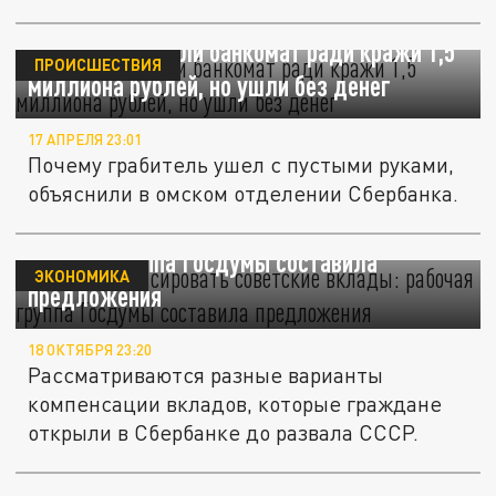
В Омске взорвали банкомат ради кражи 1,5
ПРОИСШЕСТВИЯ
миллиона рублей, но ушли без денег
17 АПРЕЛЯ 23:01
Почему грабитель ушел с пустыми руками,
объяснили в омском отделении Сбербанка.
Хотят компенсировать советские вклады:
рабочая группа Госдумы составила
ЭКОНОМИКА
предложения
18 ОКТЯБРЯ 23:20
Рассматриваются разные варианты
компенсации вкладов, которые граждане
открыли в Сбербанке до развала СССР.