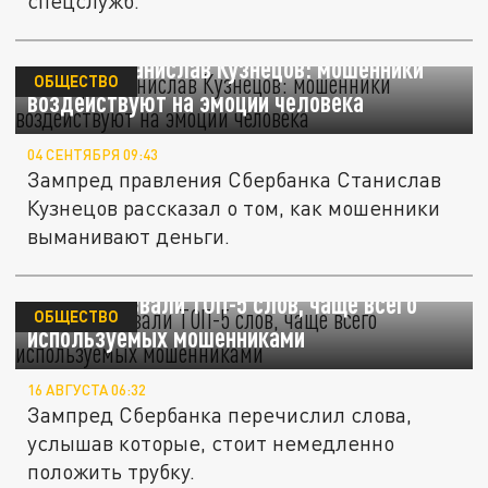
спецслужб.
Эксперт Станислав Кузнецов: мошенники
ОБЩЕСТВО
воздействуют на эмоции человека
04 СЕНТЯБРЯ 09:43
Зампред правления Сбербанка Станислав
Кузнецов рассказал о том, как мошенники
выманивают деньги.
В Сбере назвали ТОП-5 слов, чаще всего
ОБЩЕСТВО
используемых мошенниками
16 АВГУСТА 06:32
Зампред Сбербанка перечислил слова,
услышав которые, стоит немедленно
положить трубку.