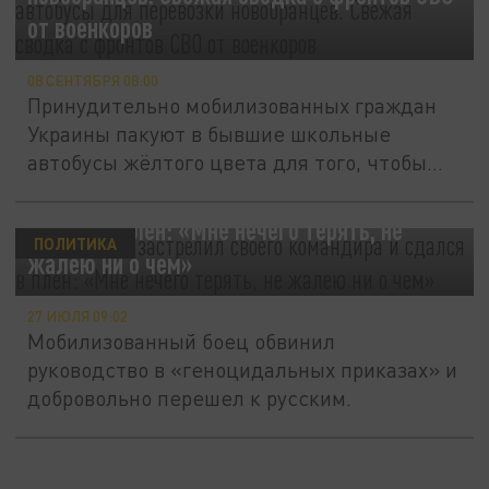
от военкоров
08 СЕНТЯБРЯ 08:00
Принудительно мобилизованных граждан
Украины пакуют в бывшие школьные
автобусы жёлтого цвета для того, чтобы...
Солдат ВСУ застрелил своего командира и
сдался в плен: «Мне нечего терять, не
ПОЛИТИКА
жалею ни о чем»
27 ИЮЛЯ 09:02
Мобилизованный боец обвинил
руководство в «геноцидальных приказах» и
добровольно перешел к русским.