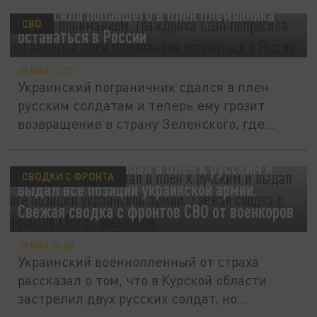
попросила попавшего в плен племянника
СВО
оставаться в России
28 МАЯ 13:22
Украинский пограничник сдался в плен
русским солдатам и теперь ему грозит
возвращение в страну Зеленского, где...
Десантник ВСУ попал в плен к русским и
СВОДКИ С ФРОНТА
выдал все позиции украинской армии.
Свежая сводка с фронтов СВО от военкоров
28 МАЯ 06:00
Украинский военнопленный от страха
рассказал о том, что в Курской области
застрелил двух русских солдат, но...