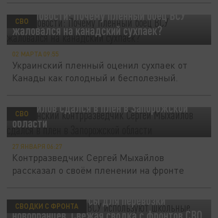
РИА Новости: Почему пленный боец ВСУ
СВО
жаловался на канадский сухпаек?
02 МАРТА 09:55
Украинский пленный оценил сухпаек от
Канады как голодный и бесполезный.
Украинский контрразведчик Сергей
Мыхайлов сдался в плен в Запорожской
СВО
области
27 ЯНВАРЯ 06:27
Контрразведчик Сергей Мыхайлов
рассказал о своём пленении на фронте
Маскировки ради. ВСУ используют
школьные автобусы для перевозки
СВОДКИ С ФРОНТА
новобранцев. Свежая сводка с фронтов СВО