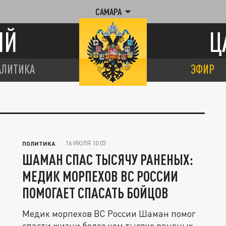
САМАРА
ИЙ
Ц
АЛИТИКА
ЭФИР
16 ИЮЛЯ 10:03
ПОЛИТИКА
ШАМАН СПАС ТЫСЯЧУ РАНЕНЫХ:
МЕДИК МОРПЕХОВ ВС РОССИИ
ПОМОГАЕТ СПАСАТЬ БОЙЦОВ
Медик морпехов ВС России Шаман помог
спасти жизни более чем тысяче раненых