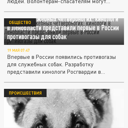
людей. Волонтёрам-спасателям могут...
Защита служебных четвероногих: кинологи
ОБЩЕСТВО
в Ленобласти представили первые в России
противогазы для собак
19 МАЯ 07:47
Впервые в России появились противогазы
для служебных собак. Разработку
представили кинологи Росгвардии в...
ПРОИСШЕСТВИЯ