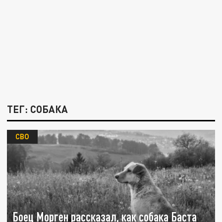
ТЕГ: СОБАКА
СВО
Боец Морген рассказал, как собака Баста