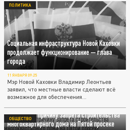
ПОЛИТИКА
Социальная инфраструктура Новой Каховки
продолжает функционирование — глава
города
11 ЯНВАРЯ 09:25
Мэр Новой Каховки Владимир Леонтьев
заявил, что местные власти сделают всё
возможное для обеспечения...
Суд назвал причину запрета строительства
ОБЩЕСТВО
многоквартирного дома на Пятой просеке