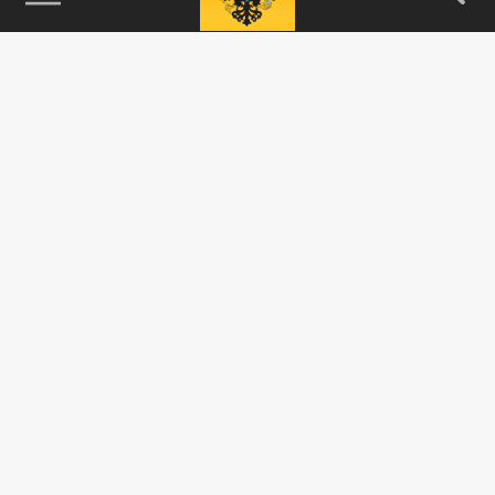
115093, г. Москва, переулок Партийный,
д.1, к.57, стр.3, эт.1, пом.I, ком.45