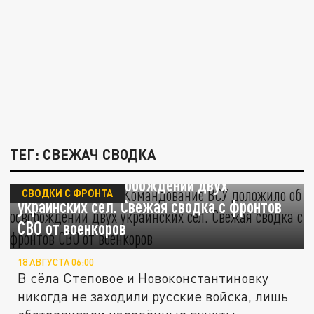
ТЕГ: СВЕЖАЧ СВОДКА
"Отбили" у русских. Командование ВСУ
доложило об освобождении двух
СВОДКИ С ФРОНТА
украинских сел. Свежая сводка с фронтов
СВО от военкоров
18 АВГУСТА 06:00
В сёла Степовое и Новоконстантиновку
никогда не заходили русские войска, лишь