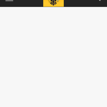
115093, г. Москва, переулок Партийный,
д.1, к.57, стр.3, эт.1, пом.I, ком.45