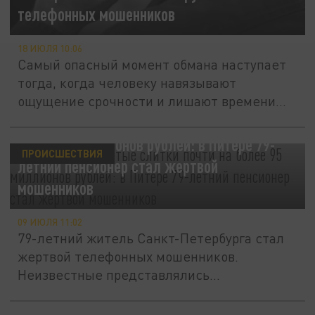
телефонных мошенников
18 ИЮЛЯ 10:06
Самый опасный момент обмана наступает
тогда, когда человеку навязывают
ощущение срочности и лишают времени
на...
"Наличные" и золотые слитки почти на
более 95 миллионов рублей: в Питере 79-
ПРОИСШЕСТВИЯ
летний пенсионер стал жертвой
мошенников
09 ИЮЛЯ 11:02
79-летний житель Санкт-Петербурга стал
жертвой телефонных мошенников.
Неизвестные представлялись
сотрудниками...