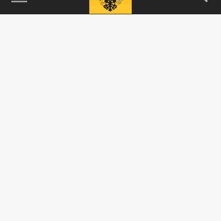
115093, г. Москва, переулок Партийный,
д.1, к.57, стр.3, эт.1, пом.I, ком.45