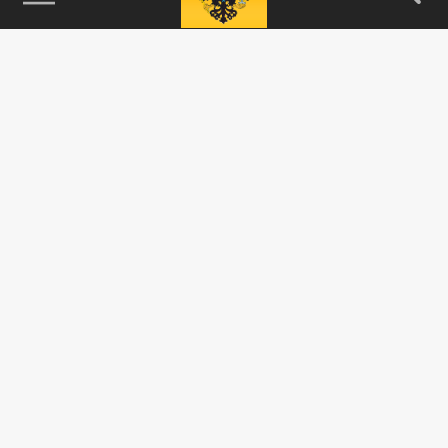
115093, г. Москва, переулок Партийный,
д.1, к.57, стр.3, эт.1, пом.I, ком.45