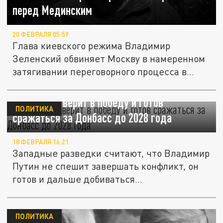
перед Мединским
20 ФЕВРАЛЯ 05:59
Глава киевского режима Владимир
Зеленский обвиняет Москву в намеренном
затягивании переговорного процесса в...
NYT: Путин верит в победу и готов
ПОЛИТИКА
сражаться за Донбасс до 2028 года
18 ФЕВРАЛЯ 16:21
Западные разведки считают, что Владимир
Путин не спешит завершать конфликт, он
готов и дальше добиваться...
ПОЛИТИКА