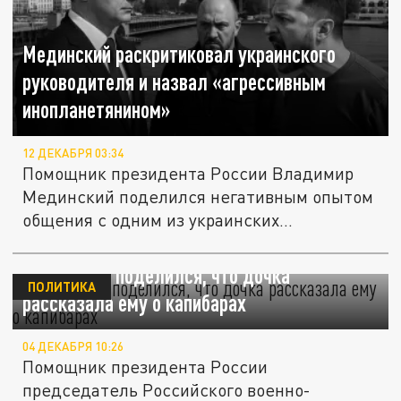
Мединский раскритиковал украинского
руководителя и назвал «агрессивным
инопланетянином»
12 ДЕКАБРЯ 03:34
Помощник президента России Владимир
Мединский поделился негативным опытом
общения с одним из украинских...
Мединский поделился, что дочка
ПОЛИТИКА
рассказала ему о капибарах
04 ДЕКАБРЯ 10:26
Помощник президента России
председатель Российского военно-