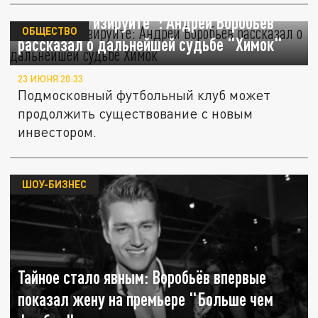
"Не драматизируйте": Андрей Воробьёв
ОБЩЕСТВО
рассказал о дальнейшей судьбе "Химок"
23 ИЮНЯ 20:33
Подмосковный футбольный клуб может
продолжить существование с новым
инвестором.
ШОУ-БИЗНЕС
Тайное стало явным: Воробьёв впервые
показал жену на премьере "Больше чем