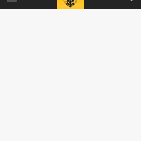
115093, г. Москва, переулок Партийный,
д.1, к.57, стр.3, эт.1, пом.I, ком.45