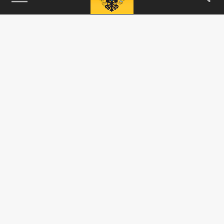
115093, г. Москва, переулок Партийный,
д.1, к.57, стр.3, эт.1, пом.I, ком.45