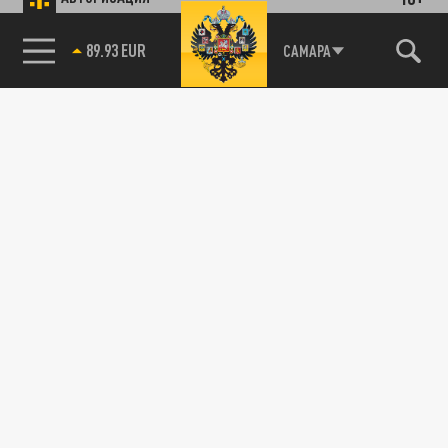
08 АВГУСТА 13:00
В МЧС рассказали о пострадавших.
85.64 BRENT
САМАРА
ПРОИСШЕСТВИЯ
В Самаре на Московском шоссе вспыхнула
иномарка
08 ИЮЛЯ 09:16
Подробности рассказали в чрезвычайном
ведомстве.
В Челябинске на оживлённой дороге