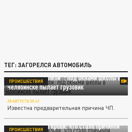
ТЕГ: ЗАГОРЕЛСЯ АВТОМОБИЛЬ
"Мигранты спалили": под окнами школы в
ПРОИСШЕСТВИЯ
Челябинске пылает грузовик
28 АВГУСТА 20:41
Известна предварительная причина ЧП.
Скакнул сахар в крови: что стало причиной
ПРОИСШЕСТВИЯ