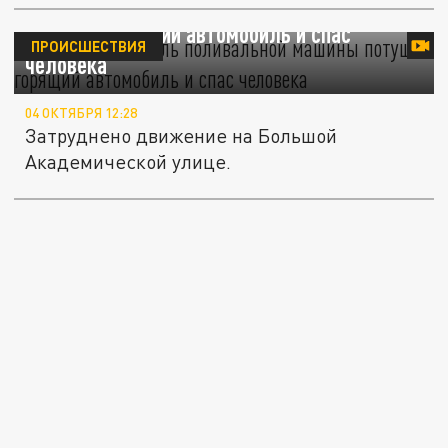
В Москве водитель поливальной машины
потушил горящий автомобиль и спас
ПРОИСШЕСТВИЯ
человека
04 ОКТЯБРЯ 12:28
Затруднено движение на Большой
Академической улице.