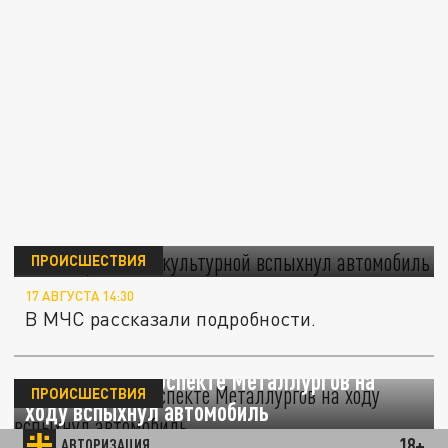
В Самаре на Физкультурной вспыхнул
автомобиль
ПРОИСШЕСТВИЯ
17 АВГУСТА 14:30
В МЧС рассказали подробности.
В Самаре на проспекте Металлургов на
ПРОИСШЕСТВИЯ
ходу вспыхнул автомобиль
18+
АВТОРИЗАЦИЯ