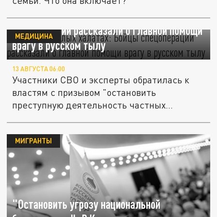
семьи. Что она включает?
Убийцы в белых халатах: Бойцы
спецоперации рассказали о главной помощи
МЕДИЦИНА
врагу в русском тылу
13 АВГУСТА 06:00
Участники СВО и эксперты обратилась к
властям с призывом "остановить
преступную деятельность частных
клиник"....
МИГРАНТЫ
"Остановить угрозу национальной