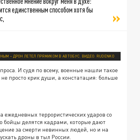
ственное мнение вокруг меня в духе:
дится единственным способом хотя бы
с,
ЙНЫМ – ДРОН ЛЕТЕЛ ПРЯМИКОМ В АВТОБУС. ВИДЕО: RUDENKO
роса. И судя по всему, военные нашли такое
о не просто крик души, а констатация: больше
ема ежедневных террористических ударов со
ко бойцы делятся кадрами, которые дают
щение за смерти невинных людей, но и на
ускать дроны в тыл России.