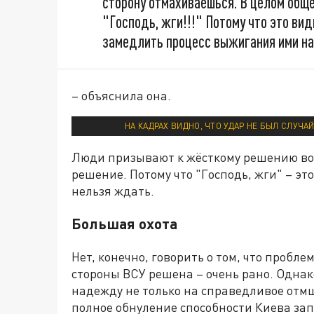
сторону отмахиваешься. В целом обще
"Господь, жги!!!" Потому что это ви
замедлить процесс выжигания ими на
– объяснила она.
НА КАДРАХ ВИДНО, ЧТО УДАР НЕ БЫЛ СЛУЧА
Люди призывают к жёсткому решению воп
решение. Потому что "Господь, жги" – эт
нельзя ждать.
Большая охота
Нет, конечно, говорить о том, что пробл
стороны ВСУ решена – очень рано. Одна
надежду не только на справедливое отм
полное обнуление способности Киева зап