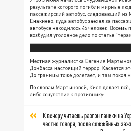
результате которого погибли мирные лю
пассажирский автобус, следовавший из 
Енакиево, куда автобус заехал за пасса
автобусе находилось 46 человек. Восемь
возбудил уголовное дело по статье "терак
Местная журналистка Евгения Мартынова
Донбасса настоящий террор. Касается эт
До границы тоже долетает, и там покоя н
По словам Мартыновой, Киев делает всё,
либо сочувствие к противнику:
К вечеру читаешь разгон паники на Укр
честно говоря, после сожжённых зажи