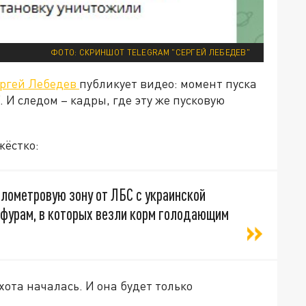
ФОТО: СКРИНШОТ TELEGRAM "СЕРГЕЙ ЛЕБЕДЕВ"
ргей Лебедев
публикует видео: момент пуска
 И следом – кадры, где эту же пусковую
жёстко:
лометровую зону от ЛБС с украинской
 фурам, в которых везли корм голодающим
хота началась. И она будет только