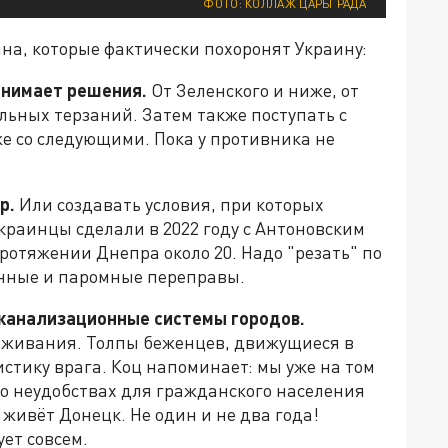
ФОТО: КОЛЛАЖ ЦАРЬГРАДА
на, которые фактически похоронят Украину:
ринимает решения.
От Зеленского и ниже, от
льных терзаний. Затем также поступать с
кже со следующими. Пока у противника не
р.
Или создавать условия, при которых
краинцы сделали в 2022 году с Антоновским
протяжении Днепра около 20. Надо "резать" по
онные и паромные переправы.
 канализационные системы городов.
оживания. Толпы беженцев, движущиеся в
стику врага. Коц напоминает: мы уже на том
 о неудобствах для гражданского населения
 живёт Донецк. Не один и не два года!
ет совсем.