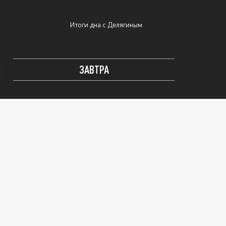
Итоги дна с Делягиным
ЗАВТРА
Мы в курсе
Святая Правда
Итоги дна с Делягиным