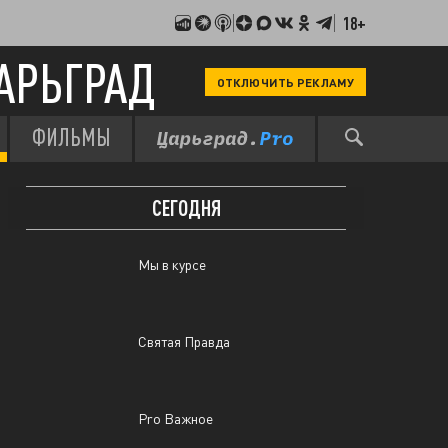
18+
Святая Правда
АРЬГРАД
ОТКЛЮЧИТЬ РЕКЛАМУ
Итоги дна с Делягиным
ФИЛЬМЫ
ВЧЕРА
СЕГОДНЯ
Мы в курсе
Святая Правда
Pro Важное