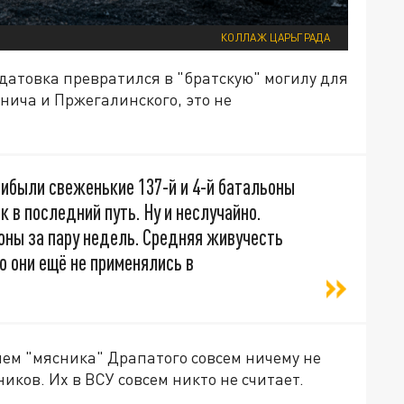
КОЛЛАЖ ЦАРЬГРАДА
датовка превратился в "братскую" могилу для
инича и Пржегалинского, это не
ибыли свеженькие 137-й и 4-й батальоны
к в последний путь. Ну и неслучайно.
оны за пару недель. Средняя живучесть
о они ещё не применялись в
ем "мясника" Драпатого совсем ничему не
иков. Их в ВСУ совсем никто не считает.