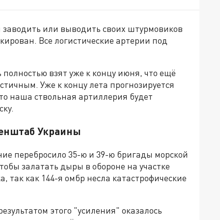
ы заводить или выводить своих штурмовиков
кирован. Все логистические артерии под
 полностью взят уже к концу июня, что ещё
тичным. Уже к концу лета прогнозируется
 что наша ствольная артиллерия будет
ску.
 Генштаб Украины
ние перебросило 35-ю и 39-ю бригады морской
тобы залатать дыры в обороне на участке
, так как 144-я омбр несла катастрофические
результатом этого "усиления" оказалось