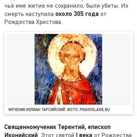
чьё имя житие не сохранило, были убиты. Их
около 305 года
смерть наступила
от
Рождества Христова.
МУЧЕНИК ИУЛИАН ТАРСИЙСКИЙ. ФОТО: PRAVOSLAVIE.RU
Священномученик Терентий, епископ
Иконийский
I
века
. Этот святой
от Рождества