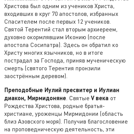
Христова был одним из учеников Христа,
входивших в круг 70 апостолов, избранных
Спасителем после первых 12 учеников.
Святой Терентий стал вторым архиереем,
духовно окормлявшим Иконию (после
апостола Сосипатра). Здесь он обратил ко
Христу многих язычников, но в итоге
пострадал за Господа, приняв мученическую
смерть (святого Терентия пронзили
заострённым деревом).
Преподобные Иулий пресвитер и Иулиан
диакон, Мирмидоняне
V
века
. Святые
от
Рождества Христова, родные братья-
христиане, уроженцы Мирмидонии (область
близ Азовского моря). Получив благословение
на проповедническую деятельность, эти