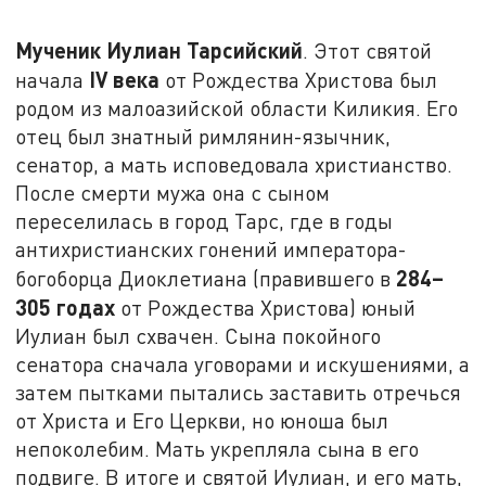
Мученик Иулиан Тарсийский
. Этот святой
IV
века
начала
от Рождества Христова был
родом из малоазийской области Киликия. Его
отец был знатный римлянин-язычник,
сенатор, а мать исповедовала христианство.
После смерти мужа она с сыном
переселилась в город Тарс, где в годы
антихристианских гонений императора-
284–
богоборца Диоклетиана (правившего в
305 годах
от Рождества Христова) юный
Иулиан был схвачен. Сына покойного
сенатора сначала уговорами и искушениями, а
затем пытками пытались заставить отречься
от Христа и Его Церкви, но юноша был
непоколебим. Мать укрепляла сына в его
подвиге. В итоге и святой Иулиан, и его мать,