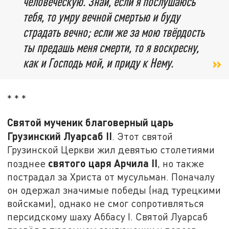
человеческую. Знай, если я послушаюсь
тебя, то умру вечной смертью и буду
страдать вечно; если же за мою твёрдость
ты предашь меня смерти, то я воскресну,
как и Господь мой, и приду к Нему.
* * *
Святой мученик благоверный царь
Грузинский Луарсаб II
. Этот святой
Грузинской Церкви жил девятью столетиями
святого царя Арчила
II
позднее
, но также
пострадал за Христа от мусульман. Поначалу
он одержал значимые победы (над турецкими
войсками), однако не смог сопротивляться
персидскому шаху Аббасу I. Святой Луарсаб