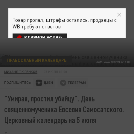
Товар пропал, штрафы остались: продавцы с
WB требуют ответов
В ПРЯМОМ ЭФИРЕ:
ПРАВОСЛАВНЫЙ КАЛЕНДАРЬ
ФОТО: WWW.PRAVOSLAVIE.RU
МИХАИЛ ТЮРЕНКОВ
05 ИЮЛЯ 01:00
ПОДПИШИТЕСЬ:
"Умирая, простил убийцу". День
священномученика Евсевия Самосатского.
Церковный календарь на 5 июля