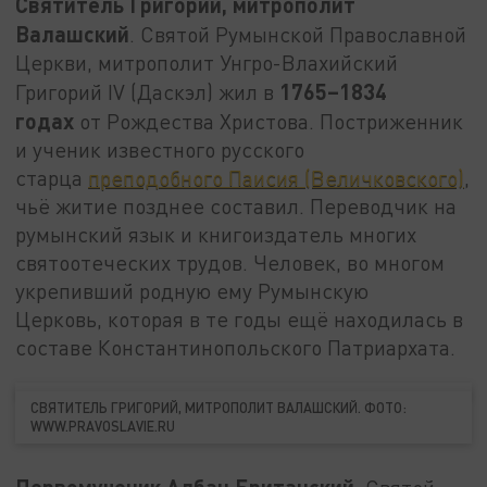
Святитель Григорий, митрополит
Валашский
. Святой Румынской Православной
Церкви, митрополит Унгро-Влахийский
1765–1834
Григорий IV (Даскэл) жил в
годах
от Рождества Христова. Постриженник
и ученик известного русского
старца
преподобного Паисия (Величковского)
,
чьё житие позднее составил. Переводчик на
румынский язык и книгоиздатель многих
святоотеческих трудов. Человек, во многом
укрепивший родную ему Румынскую
Церковь, которая в те годы ещё находилась в
составе Константинопольского Патриархата.
СВЯТИТЕЛЬ ГРИГОРИЙ, МИТРОПОЛИТ ВАЛАШСКИЙ. ФОТО:
WWW.PRAVOSLAVIE.RU
Первомученик Албан Британский