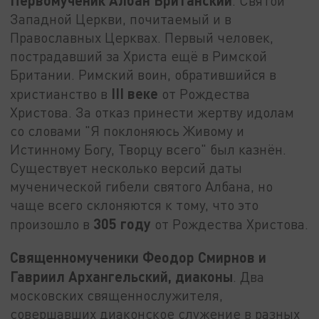
. Святой
Западной Церкви, почитаемый и в
Православных Церквах. Первый человек,
пострадавший за Христа ещё в Римской
Британии. Римский воин, обратившийся в
III веке
христианство в
от Рождества
Христова. За отказ принести жертву идолам
со словами "Я поклоняюсь Живому и
Истинному Богу, Творцу всего" был казнён.
Существует несколько версий даты
мученической гибели святого Албана, но
чаще всего склоняются к тому, что это
305 году
произошло в
от Рождества Христова.
Священномученики Феодор Смирнов и
Гавриил Архангельский, диаконы
. Два
московских священнослужителя,
совершавших диаконское служение в разных