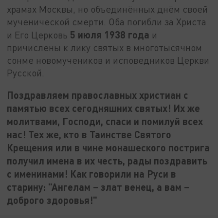
храмах Москвы, но объединённых днём своей
мученической смерти. Оба погибли за Христа
5 июля 1938 года
и Его Церковь
и
причислены к лику святых в многотысячном
сонме новомучеников и исповедников Церкви
Русской.
Поздравляем православных христиан с
памятью всех сегодняшних святых! Их же
молитвами, Господи, спаси и помилуй всех
нас! Тех же, кто в Таинстве Святого
Крещения или в чине монашеского пострига
получил имена в их честь, рады поздравить
с именинами! Как говорили на Руси в
старину: "Ангелам – злат венец, а вам –
доброго здоровья!"