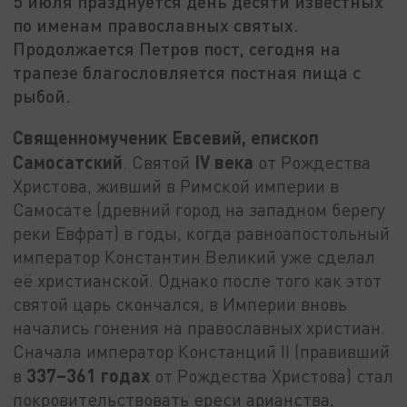
5 июля празднуется день десяти известных
по именам православных святых.
Продолжается Петров пост, сегодня на
трапезе благословляется постная пища с
рыбой.
Священномученик Евсевий, епископ
Самосатский
IV
века
. Святой
от Рождества
Христова, живший в Римской империи в
Самосате (древний город на западном берегу
реки Евфрат) в годы, когда равноапостольный
император Константин Великий уже сделал
её христианской. Однако после того как этот
святой царь скончался, в Империи вновь
начались гонения на православных христиан.
Сначала император Констанций II (правивший
337–361 годах
в
от Рождества Христова) стал
покровительствовать ереси арианства,