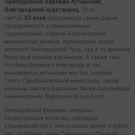
Преподобный Варлаам Хутынский,
Новгородский чудотворец
. Этот
XII
века
святой
прославился своим даром
прозорливости и прижизненных
чудотворений, строгой аскетической
монашеской жизнью, проповедью среди
жителей Новгородской Руси, где в те времена
было ещё немало язычников. А также тем,
что близ Великого Новгорода, в так
называемых хутынских местах, основал
Спасо-Преображенский монастырь, после
кончины святого Варлаама также получивший
наименование Варлаамо-Хутынского.
Преподобный Варлаам совершал
непрестанные молитвы, соблюдал
строжайший пост, лично пахал землю и рубил
лес, исполняя слова Священного Писания: