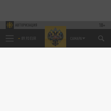
18+
АВТОРИЗАЦИЯ
89.93 EUR
САМАРА
85.64 BRENT
Подписывайтесь на наши каналы
и первыми узнавайте о главных новостях
и важнейших событиях дня.
ДЗЕН
ТЕЛЕГРАМ