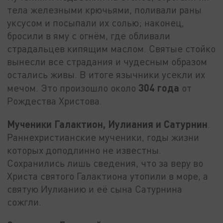
тела железными крючьями, поливали раны
уксусом и посыпали их солью; наконец,
бросили в яму с огнём, где обливали
страдальцев кипящим маслом. Святые стойко
вынесли все страдания и чудесным образом
остались живы. В итоге язычники усекли их
304 года
мечом. Это произошло около
от
Рождества Христова.
Мученики Галактион, Иулиания и Сатурнин
.
Раннехристианские мученики, годы жизни
которых доподлинно не известны.
Сохранились лишь сведения, что за веру во
Христа святого Галактиона утопили в море, а
святую Иулианию и её сына Сатурнина
сожгли.