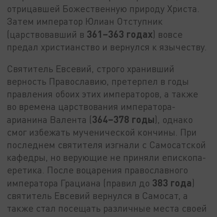
отрицавшей Божественную природу Христа.
Затем император Юлиан Отступник
361–363 годах
(царствовавший в
) вовсе
предал христианство и вернулся к язычеству.
Святитель Евсевий, строго хранивший
верность Православию, претерпел в годы
правления обоих этих императоров, а также
во времена царствования императора-
364–378 годы
арианина Валента (
), однако
смог избежать мученической кончины. При
последнем святителя изгнали с Самосатской
кафедры, но верующие не приняли епископа-
еретика. После воцарения православного
383 года
императора Грациана (правил до
)
святитель Евсевий вернулся в Самосат, а
также стал посещать различные места своей