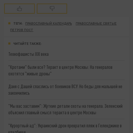
ТЕГИ:
ПРАВОСЛАВНЫЙ КАЛЕНДАРЬ
ПРАВОСЛАВНЫЕ СВЯТЫЕ
ПЕТРОВ ПОСТ
ЧИТАЙТЕ ТАКЖЕ:
Технофашисты XXI века
"Кротами" были все? Теракт в центре Москвы: На генералов
охотятся "живые дроны"
Даня с Дашей спаслись от боевиков ВСУ. Но беды для малышей не
закончились
"Мы вас заставим": Жуткие детали охоты на генерала. Зеленский
объяснил главный смысл теракта в центре Москвы
"Курортный ад": Украинский дрон превратил пляж в Геленджике в
кладбище