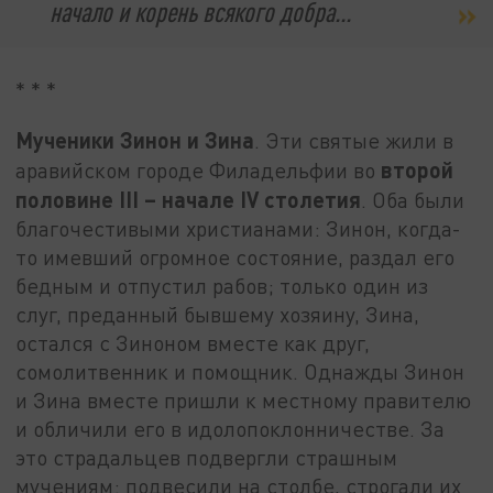
начало и корень всякого добра...
* * *
Мученики Зинон и Зина
. Эти святые жили в
второй
аравийском городе Филадельфии во
половине
III
– начале
IV
столетия
. Оба были
благочестивыми христианами: Зинон, когда-
то имевший огромное состояние, раздал его
бедным и отпустил рабов; только один из
слуг, преданный бывшему хозяину, Зина,
остался с Зиноном вместе как друг,
сомолитвенник и помощник. Однажды Зинон
и Зина вместе пришли к местному правителю
и обличили его в идолопоклонничестве. За
это страдальцев подвергли страшным
мучениям: подвесили на столбе, строгали их