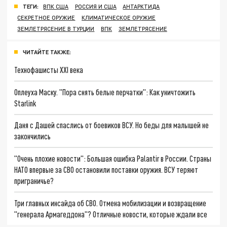
ТЕГИ:
ВПК США
РОССИЯ И США
АНТАРКТИДА
СЕКРЕТНОЕ ОРУЖИЕ
КЛИМАТИЧЕСКОЕ ОРУЖИЕ
ЗЕМЛЕТРЯСЕНИЕ В ТУРЦИИ
ВПК
ЗЕМЛЕТРЯСЕНИЕ
ЧИТАЙТЕ ТАКЖЕ:
Технофашисты XXI века
Оплеуха Маску. "Пора снять белые перчатки": Как уничтожить
Starlink
Даня с Дашей спаслись от боевиков ВСУ. Но беды для малышей не
закончились
"Очень плохие новости": Большая ошибка Palantir в России. Страны
НАТО впервые за СВО остановили поставки оружия. ВСУ теряют
приграничье?
Три главных инсайда об СВО. Отмена мобилизации и возвращение
"генерала Армагеддона"? Отличные новости, которые ждали все