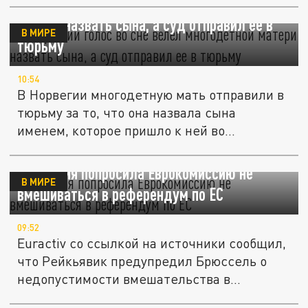
В Норвегии голос во сне велел многодетной
матери назвать сына, а суд отправил ее в
В МИРЕ
тюрьму
10:54
В Норвегии многодетную мать отправили в
тюрьму за то, что она назвала сына
именем, которое пришло к ней во...
Исландия попросила Еврокомиссию не
В МИРЕ
вмешиваться в референдум по ЕС
09:52
Euractiv со ссылкой на источники сообщил,
что Рейкьявик предупредил Брюссель о
недопустимости вмешательства в...