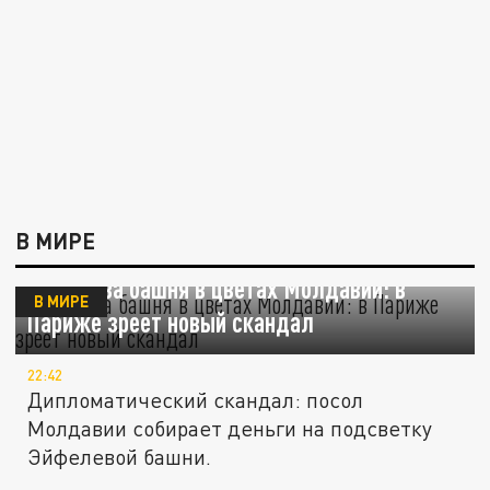
В МИРЕ
Эйфелева башня в цветах Молдавии: в
В МИРЕ
Париже зреет новый скандал
22:42
Дипломатический скандал: посол
Молдавии собирает деньги на подсветку
Эйфелевой башни.