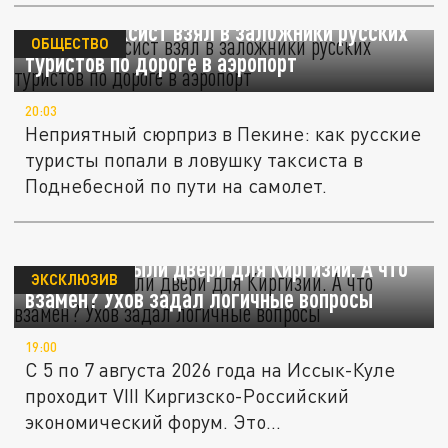
В Китае таксист взял в заложники русских
ОБЩЕСТВО
туристов по дороге в аэропорт
20:03
Неприятный сюрприз в Пекине: как русские
туристы попали в ловушку таксиста в
Поднебесной по пути на самолет.
Россия открыли двери для Киргизии. А что
ЭКСКЛЮЗИВ
взамен? Ухов задал логичные вопросы
19:00
С 5 по 7 августа 2026 года на Иссык-Куле
проходит VIII Киргизско-Российский
экономический форум. Это...