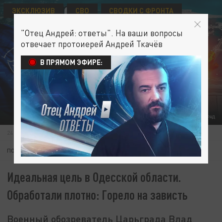
ЭКСКЛЮЗИВ
СВО
СВОДКИ С ФРОНТА
"Отец Андрей: ответы". На ваши вопросы
отвечает протоиерей Андрей Ткачёв
В ПРЯМОМ ЭФИРЕ:
ФОТО: ЦАРЬГРАД
24 ИЮНЯ 04:45
ПОДПИШИТЕСЬ:
Идеальная цель в Одесской области.
Обработали плотно: Горело на зависть
Военный обозреватель Царьграда Влад