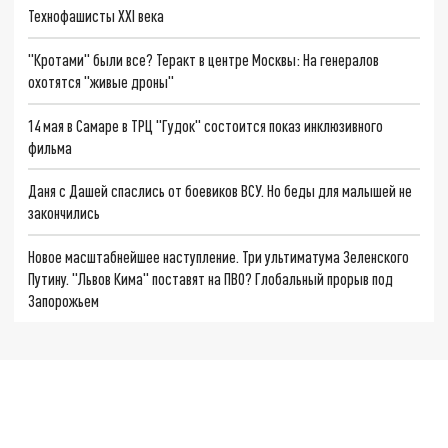
Технофашисты XXI века
"Кротами" были все? Теракт в центре Москвы: На генералов
охотятся "живые дроны"
14 мая в Самаре в ТРЦ "Гудок" состоится показ инклюзивного
фильма
Даня с Дашей спаслись от боевиков ВСУ. Но беды для малышей не
закончились
Новое масштабнейшее наступление. Три ультиматума Зеленского
Путину. "Львов Кима" поставят на ПВО? Глобальный прорыв под
Запорожьем