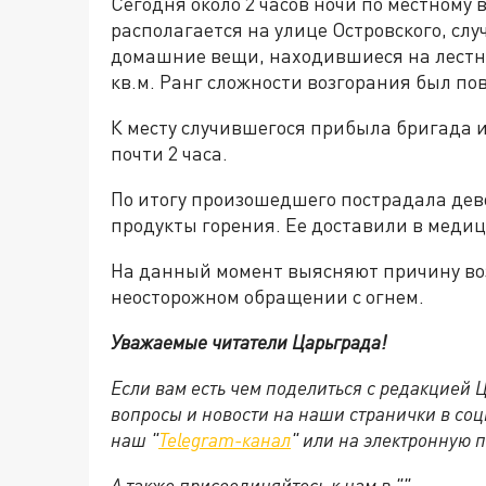
Сегодня около 2 часов ночи по местному
располагается на улице Островского, сл
домашние вещи, находившиеся на лестни
кв.м. Ранг сложности возгорания был п
К месту случившегося прибыла бригада и
почти 2 часа.
По итогу произошедшего пострадала дево
продукты горения. Ее доставили в меди
На данный момент выясняют причину возг
неосторожном обращении с огнем.
Уважаемые читатели Царьграда!
Если вам есть чем поделиться с редакцией
вопросы и новости на наши странички в соц
наш "
Telegram-канал
" или на электронную 
А также присоединяйтесь к нам в "".