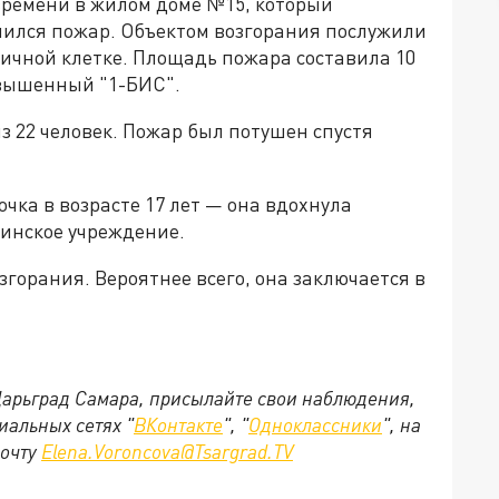
 времени в жилом доме №15, который
учился пожар. Объектом возгорания послужили
чной клетке. Площадь пожара составила 10
овышенный "1-БИС".
з 22 человек. Пожар был потушен спустя
чка в возрасте 17 лет — она вдохнула
цинское учреждение.
орания. Вероятнее всего, она заключается в
 Царьград Самара, присылайте свои наблюдения,
иальных сетях "
ВКонтакте
", "
Одноклассники
", на
почту
Elena.Voroncova@Tsargrad.TV