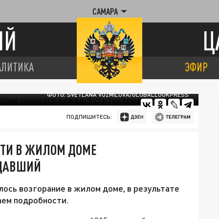
САМАРА
ИЙ
Ц
АЛИТИКА
ЭФИР
ФОТО: SVETLANA VOZMILOVA/GLOBALLOOKPRESS
ПОДПИШИТЕСЬ:
СТИ В ЖИЛОМ ДОМЕ
АДАВШИЙ
ось возгорание в жилом доме, в результате
аем подробности.