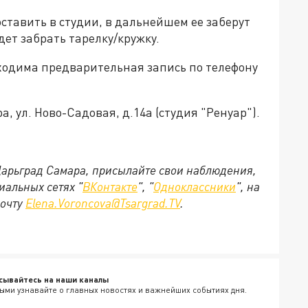
оставить в студии, в дальнейшем ее заберут
дет забрать тарелку/кружку.
бходима предварительная запись по телефону
, ул. Ново-Садовая, д.14а (студия "Ренуар").
 Царьград Самара, присылайте свои наблюдения,
иальных сетях "
ВКонтакте
", "
Одноклассники
", на
почту
Elena.Voroncova@Tsargrad.TV
.
сывайтесь на наши каналы
ыми узнавайте о главных новостях и важнейших событиях дня.