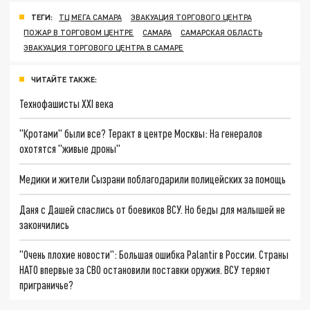
ТЕГИ:
ТЦ МЕГА САМАРА
ЭВАКУАЦИЯ ТОРГОВОГО ЦЕНТРА
ПОЖАР В ТОРГОВОМ ЦЕНТРЕ
САМАРА
САМАРСКАЯ ОБЛАСТЬ
ЭВАКУАЦИЯ ТОРГОВОГО ЦЕНТРА В САМАРЕ
ЧИТАЙТЕ ТАКЖЕ:
Технофашисты XXI века
"Кротами" были все? Теракт в центре Москвы: На генералов
охотятся "живые дроны"
Медики и жители Сызрани поблагодарили полицейских за помощь
Даня с Дашей спаслись от боевиков ВСУ. Но беды для малышей не
закончились
"Очень плохие новости": Большая ошибка Palantir в России. Страны
НАТО впервые за СВО остановили поставки оружия. ВСУ теряют
приграничье?