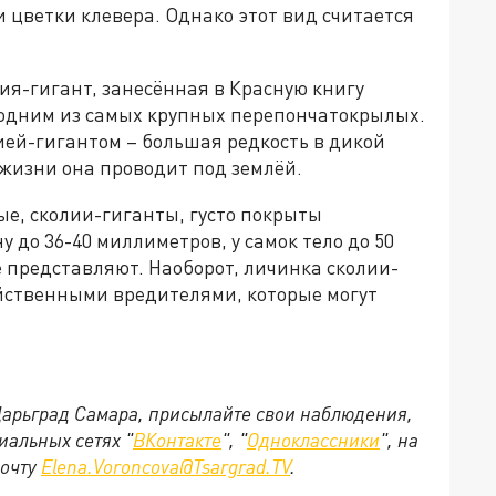
 цветки клевера. Однако этот вид считается
лия-гигант, занесённая в Красную книгу
 одним из самых крупных перепончатокрылых.
лией-гигантом – большая редкость в дикой
 жизни она проводит под землёй.
е, сколии-гиганты, густо покрыты
у до 36-40 миллиметров, у самок тело до 50
 представляют. Наоборот, личинка сколии-
йственными вредителями, которые могут
 Царьград Самара, присылайте свои наблюдения,
иальных сетях "
ВКонтакте
", "
Одноклассники
", на
почту
Elena.Voroncova@Tsargrad.TV
.