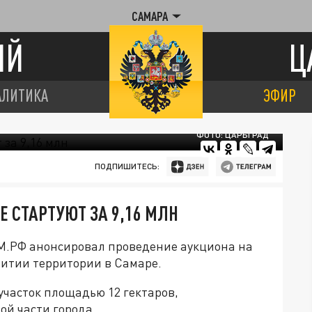
САМАРА
ИЙ
Ц
АЛИТИКА
ЭФИР
ФОТО: ЦАРЬГРАД
ПОДПИШИТЕСЬ:
Е СТАРТУЮТ ЗА 9,16 МЛН
.РФ анонсировал проведение аукциона на
витии территории в Самаре.
участок площадью 12 гектаров,
ой части города.