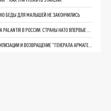
. НО БЕДЫ ДЛЯ МАЛЫШЕЙ НЕ ЗАКОНЧИЛИСЬ
"ОЧЕНЬ ПЛОХИЕ НОВОСТИ": БОЛЬШАЯ ОШИБКА PALANTIR В РОССИИ. СТРАНЫ НАТО ВПЕРВЫЕ ЗА СВО ОСТАНОВИЛИ ПОСТАВКИ ОРУЖИЯ. ВСУ ТЕРЯЮТ ПРИГРАНИЧЬЕ?
ТРИ ГЛАВНЫХ ИНСАЙДА ОБ СВО. ОТМЕНА МОБИЛИЗАЦИИ И ВОЗВРАЩЕНИЕ "ГЕНЕРАЛА АРМАГЕДДОНА"? ОТЛИЧНЫЕ НОВОСТИ, КОТОРЫЕ ЖДАЛИ ВСЕ