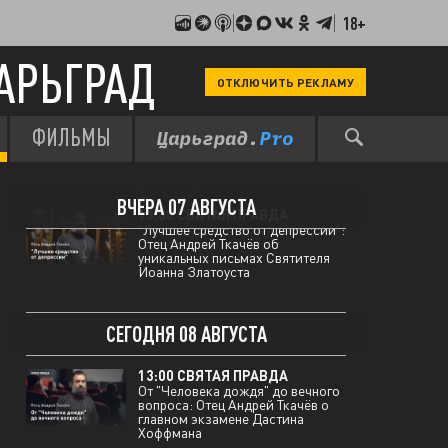
18+
АРЬГРАД
ОТКЛЮЧИТЬ РЕКЛАМУ
ФИЛЬМЫ
12:00 МЫ В КУРСЕ
Два покушения и теракт на
пляже: хроника украинского
ультиматума
ВЧЕРА 07 АВГУСТА
13:00 СВЯТАЯ ПРАВДА
"Лучшее средство от депрессии":
Отец Андрей Ткачёв об
уникальных письмах Святителя
Иоанна Златоуста
СЕГОДНЯ 08 АВГУСТА
13:00 СВЯТАЯ ПРАВДА
От "Человека дождя" до вечного
вопроса: Отец Андрей Ткачёв о
главном экзамене Дастина
Хоффмана