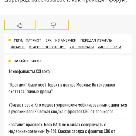
ТЕГИ:
ПАТРИОТ
ЗРК
ИЗ АМЕРИКИ
ПЕРЕДАЛ ИЗРАИЛЬ
УКРАИНЕ
СТАРОЕ ВООРУЖЕНИЕ
УЖЕ СПИСАЛИ
УМНЫЕ ЕВРЕИ
ЧИТАЙТЕ ТАКЖЕ:
Технофашисты XXI века
"Кротами" были все? Теракт в центре Москвы: На генералов
охотятся "живые дроны"
Убивают свои. Кто мешает украинским мобилизованным сдаваться
в русский плен? Свежая сводка с фронтов СВО от военкоров
Застанет врасплох. Блок НАТО не в силах соперничать с
модернизированным Ту-160. Свежая сводка с фронтов СВО от