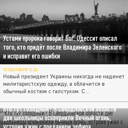
Устами пророка говорит Бог. Одессит описал
того, кто придёт после Владимира Зеленского
и исправит его ошибки
12 СЕНТЯБРЯ 12:22
Новый президент Украины никогда не наденет
милитаристскую одежду, а облачится в
обычный костюм с галстуком. С...
Кто тут голодный? В Свердловской области
две школьницы осквернили Вечный огонь,
устроив ужин с поеданием зефира