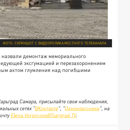
ФОТО: СКРИНШОТ С ВИДЕОРОЛИКА МЕСТНОГО ТЕЛЕКАНАЛА
и назвали демонтаж мемориального
следующей эксгумацией и перезахоронением
рным актом глумления над погибшими
 Царьград Самара, присылайте свои наблюдения,
иальных сетях "
ВКонтакте
", "
Одноклассники
", на
почту
Elena.Voroncova@Tsargrad.TV
.