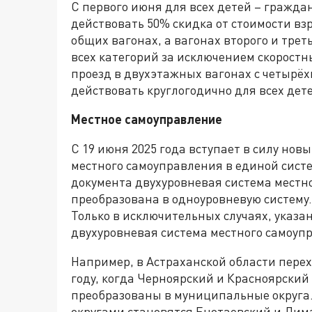
С первого июня для всех детей – граждан 
действовать 50% скидка от стоимости вз
общих вагонах, а вагонах второго и трет
всех категорий за исключением скоростн
проезд в двухэтажных вагонах с четырёх
действовать круглогодично для всех детей
Местное самоуправление
С 19 июня 2025 года вступает в силу но
местного самоуправления в единой систе
документа двухуровневая система местн
преобразована в одноуровневую систему.
Только в исключительных случаях, указа
двухуровневая система местного самоуп
Например, в Астраханской области перех
году, когда Черноярский и Красноярск
преобразованы в муниципальные округа.
округами становятся Енотаевский и Лим