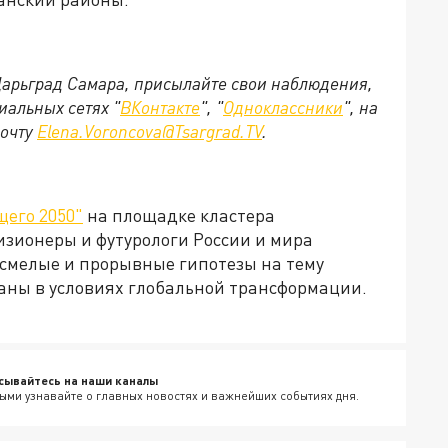
 Царьград Самара, присылайте свои наблюдения,
иальных сетях "
ВКонтакте
", "
Одноклассники
", на
почту
Elena.Voroncova@Tsargrad.TV
.
щего 2050"
на площадке кластера
изионеры и футурологи России и мира
 смелые и прорывные гипотезы на тему
аны в условиях глобальной трансформации.
сывайтесь на наши каналы
ыми узнавайте о главных новостях и важнейших событиях дня.