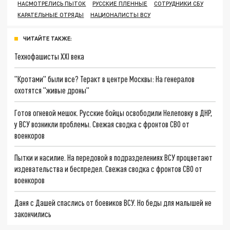
НАСМОТРЕЛИСЬ ПЫТОК
РУССКИЕ ПЛЕННЫЕ
СОТРУДНИКИ СБУ
КАРАТЕЛЬНЫЕ ОТРЯДЫ
НАЦИОНАЛИСТЫ ВСУ
ЧИТАЙТЕ ТАКЖЕ:
Технофашисты XXI века
"Кротами" были все? Теракт в центре Москвы: На генералов
охотятся "живые дроны"
Готов огневой мешок. Русские бойцы освободили Нелеповку в ДНР,
у ВСУ возникли проблемы. Свежая сводка с фронтов СВО от
военкоров
Пытки и насилие. На передовой в подразделениях ВСУ процветают
издевательства и беспредел. Свежая сводка с фронтов СВО от
военкоров
Даня с Дашей спаслись от боевиков ВСУ. Но беды для малышей не
закончились