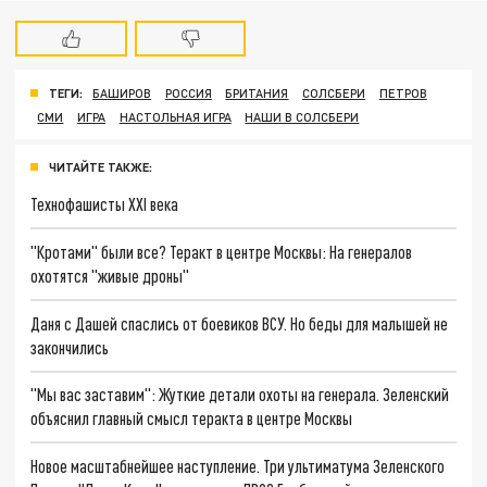
ТЕГИ:
БАШИРОВ
РОССИЯ
БРИТАНИЯ
СОЛСБЕРИ
ПЕТРОВ
СМИ
ИГРА
НАСТОЛЬНАЯ ИГРА
НАШИ В СОЛСБЕРИ
ЧИТАЙТЕ ТАКЖЕ:
Технофашисты XXI века
"Кротами" были все? Теракт в центре Москвы: На генералов
охотятся "живые дроны"
Даня с Дашей спаслись от боевиков ВСУ. Но беды для малышей не
закончились
"Мы вас заставим": Жуткие детали охоты на генерала. Зеленский
объяснил главный смысл теракта в центре Москвы
Новое масштабнейшее наступление. Три ультиматума Зеленского