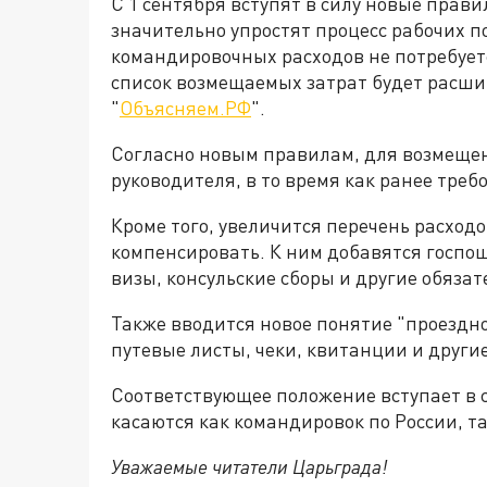
С 1 сентября вступят в силу новые прав
значительно упростят процесс рабочих п
командировочных расходов не потребует
список возмещаемых затрат будет расши
"
Объясняем.РФ
".
Согласно новым правилам, для возмещен
руководителя, в то время как ранее требо
Кроме того, увеличится перечень расход
компенсировать. К ним добавятся госпо
визы, консульские сборы и другие обяза
Также вводится новое понятие "проездно
путевые листы, чеки, квитанции и друг
Соответствующее положение вступает в с
касаются как командировок по России, та
Уважаемые читатели Царьграда!