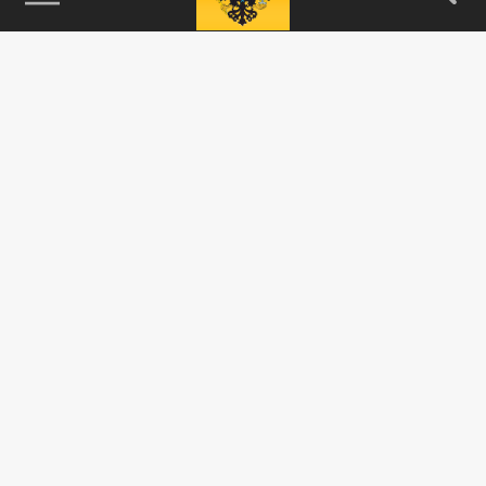
115093, г. Москва, переулок Партийный,
д.1, к.57, стр.3, эт.1, пом.I, ком.45