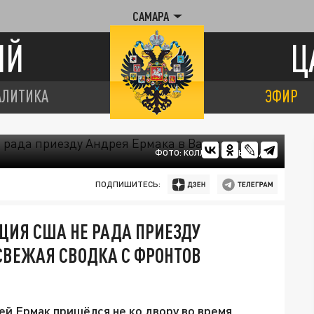
САМАРА
ИЙ
Ц
АЛИТИКА
ЭФИР
ФОТО: КОЛЛАЖ ЦАРЬГРАДА
ПОДПИШИТЕСЬ:
ЦИЯ США НЕ РАДА ПРИЕЗДУ
СВЕЖАЯ СВОДКА С ФРОНТОВ
й Ермак пришёлся не ко двору во время