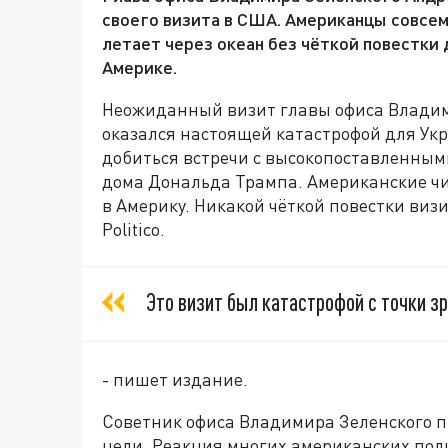
своего визита в США. Американцы совсем
летает через океан без чёткой повестки д
Америке.
Неожиданный визит главы офиса Владим
оказался настоящей катастрофой для Ук
добиться встречи с высокопоставленны
дома Дональда Трампа. Американские ч
в Америку. Никакой чёткой повестки визи
Politico.
Это визит был катастрофой с точки зр
- пишет издание.
Советник офиса Владимира Зеленского п
цели. Реакция многих американских пол