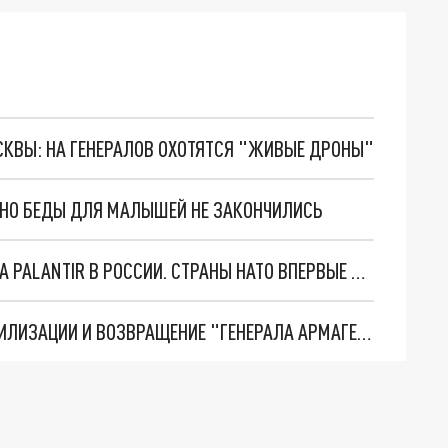
ОСКВЫ: НА ГЕНЕРАЛОВ ОХОТЯТСЯ "ЖИВЫЕ ДРОНЫ"
. НО БЕДЫ ДЛЯ МАЛЫШЕЙ НЕ ЗАКОНЧИЛИСЬ
"ОЧЕНЬ ПЛОХИЕ НОВОСТИ": БОЛЬШАЯ ОШИБКА PALANTIR В РОССИИ. СТРАНЫ НАТО ВПЕРВЫЕ ЗА СВО ОСТАНОВИЛИ ПОСТАВКИ ОРУЖИЯ. ВСУ ТЕРЯЮТ ПРИГРАНИЧЬЕ?
ТРИ ГЛАВНЫХ ИНСАЙДА ОБ СВО. ОТМЕНА МОБИЛИЗАЦИИ И ВОЗВРАЩЕНИЕ "ГЕНЕРАЛА АРМАГЕДДОНА"? ОТЛИЧНЫЕ НОВОСТИ, КОТОРЫЕ ЖДАЛИ ВСЕ