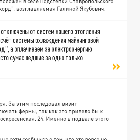
положен в селе Подстепки Ставропольского
корд”, возглавляемая Галиной Якубович.
 отключены от систем нашего отопления
а счёт системы охлаждения майнинговой
рд", а оплачиваем за электроэнергию
осто сумасшедшие за одно только
,
ря. За этим последовал визит
лючать фермы, так как это привело бы к
оскресенская, 24. Именно в подвале этого
е сети сообщила о том, что это вовсе не