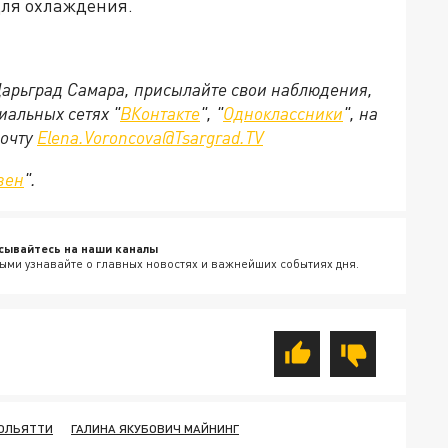
для охлаждения.
 Царьград Самара, присылайте свои наблюдения,
иальных сетях "
ВКонтакте
", "
Одноклассники
", на
почту
Elena.Voroncova@Tsargrad.TV
зен
".
сывайтесь на наши каналы
ыми узнавайте о главных новостях и важнейших событиях дня.
ТОЛЬЯТТИ
ГАЛИНА ЯКУБОВИЧ МАЙНИНГ