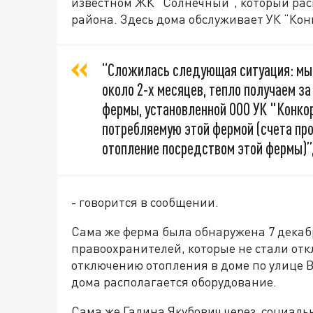
известном ЖК “Солнечный”, который рас
района. Здесь дома обслуживает УК “Кон
“Cложилась следующая ситуация: мы
около 2-х месяцев, тепло получаем з
фермы, установленной ООО УК "Конко
потребляемую этой фермой (счета пр
отопление посредством этой фермы)”
- говорится в сообщении.
Сама же ферма была обнаружена 7 декаб
правоохранителей, которые не стали отк
отключению отопления в доме по улице В
дома располагается оборудование.
Сама же Галина Якубович через социальны