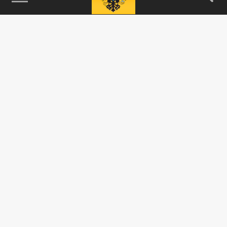
115093, г. Москва, переулок Партийный,
д.1, к.57, стр.3, эт.1, пом.I, ком.45