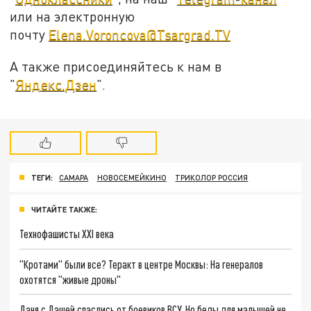
или на электронную
почту
Elena.Voroncova@Tsargrad.TV
А также присоединяйтесь к нам в
"
Яндекс.Дзен
".
ТЕГИ:
САМАРА
НОВОСЕМЕЙКИНО
ТРИКОЛОР РОССИЯ
ЧИТАЙТЕ ТАКЖЕ:
Технофашисты XXI века
"Кротами" были все? Теракт в центре Москвы: На генералов
охотятся "живые дроны"
Даня с Дашей спаслись от боевиков ВСУ. Но беды для малышей не